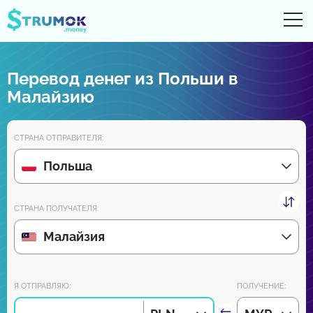
От
UA
RU
EN
PL
Перевод денег из Польши в
Денежные переводы
Малайзию
Цифровые счета
СТРАНА ОТПРАВИТЕЛЯ:
Обзоры партнеров
Польша
Уже скоро скачайте приложение для Android и iPhone:
СТРАНА ПОЛУЧАТЕЛЯ:
Малайзия
Присоединяйся к нам:
Я ОТПРАВЛЯЮ:
ПОЛУЧЕНИЕ: