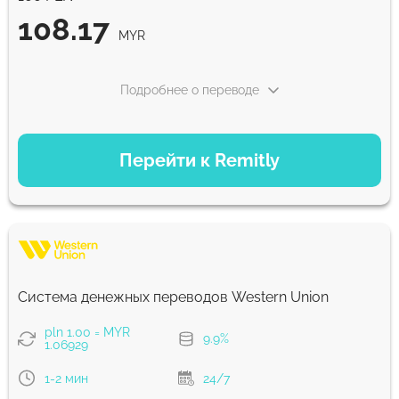
108.17
MYR
Подробнее о переводе
ВАРИАНТЫ ОПЛАТЫ
Перейти к Remitly
Экономный
108.17
5 д
MYR
Быстрый
108.17
Система денежных переводов Western Union
30 мин
MYR
pln 1.00 = MYR
9.9%
1.06929
Комиссия Strumok, всегда 0%
1-2 мин
24/7