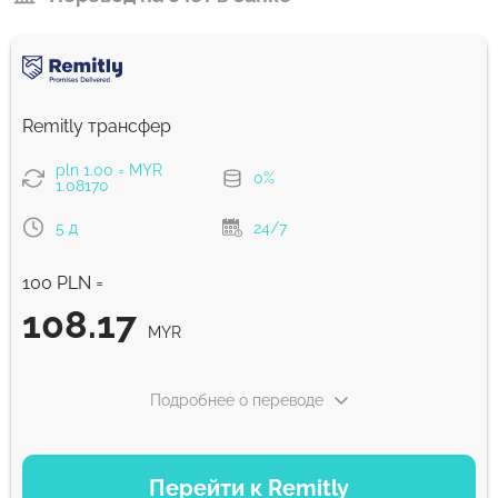
Remitly трансфер
pln 1.00 = MYR
0%
1.08170
5 д
24/7
100 PLN =
108.17
MYR
Подробнее о переводе
ВАРИАНТЫ ОПЛАТЫ
Перейти к Remitly