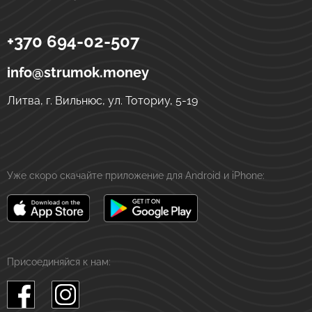
+370 694-02-507
Strumok
Денежные переводы в Украине
ул. Тоториу, 5-19
LT-01121
Вильнюс
Литва
info@strumok.money
Литва, г. Вильнюс, ул. Тоториу, 5-19
Уже скоро скачайте приложение для Android и iPhone:
Присоединяйся к нам: