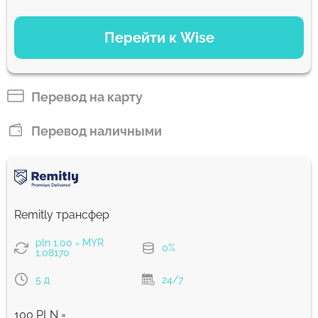
ВАРИАНТЫ ОПЛАТЫ
Перейти к Wise
Оплатить банковским переводом
105.89
14 ч
MYR
Перевод на карту
Оплатить картой
Перевод наличными
104.73
2 с
MYR
Комиссия Strumok, всегда 0%
Remitly трансфер
pln 1.00 = MYR
0%
1.08170
5 д
24/7
100 PLN =