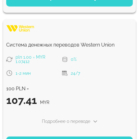
Экономный
108.17
5 д
MYR
Быстрый
108.17
Система денежных переводов Western Union
30 мин
MYR
pln 1.00 = MYR
0%
1.07412
Комиссия Strumok, всегда 0%
1-2 мин
24/7
100 PLN =
107.41
MYR
Подробнее о переводе
ВАРИАНТЫ ОПЛАТЫ