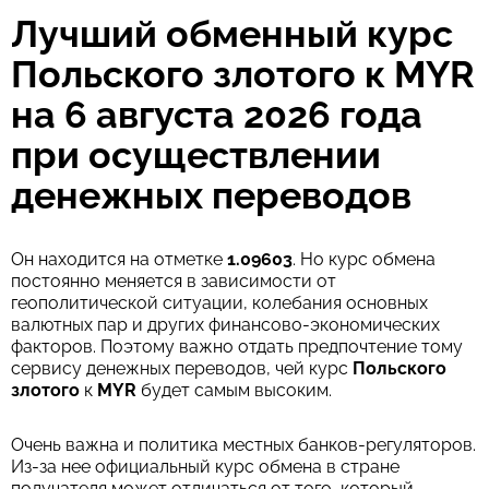
Лучший обменный курс
Комиссия Strumok, всегда 0%
Польского злотого к MYR
на 6 августа 2026 года
при осуществлении
денежных переводов
Он находится на отметке
1.09603
. Но курс обмена
постоянно меняется в зависимости от
геополитической ситуации, колебания основных
валютных пар и других финансово-экономических
факторов. Поэтому важно отдать предпочтение тому
сервису денежных переводов, чей курс
Польского
злотого
к
MYR
будет самым высоким.
Очень важна и политика местных банков-регуляторов.
Из-за нее официальный курс обмена в стране
получателя может отличаться от того, который