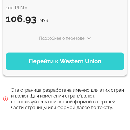
100 PLN =
106.93
MYR
Подробнее о переводе
ВАРИАНТЫ ОПЛАТЫ
Перейти к Western Union
Debit/Credit Сard
106.93
1-2 мин
MYR
Эта страница разработана именно для этих стран
Google Pay
и валют. Для изменения стран/валют,
воспользуйтесь поисковой формой в верхней
106.93
0-1 д
части страницы или формой далее по тексту.
MYR
Для новых пользователей первый перевод без комиссии и
лучший курс обмена