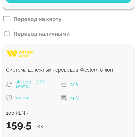
153.52
5 д
DKK
Перевод на карту
Быстрый
Перевод наличными
153.52
30 мин
DKK
Комиссия Strumok, всегда 0%
Система денежных переводов Western Union
pln 1.00 = DKK
9.9%
1.59504
1-2 мин
24/7
100 PLN =
159.5
DKK