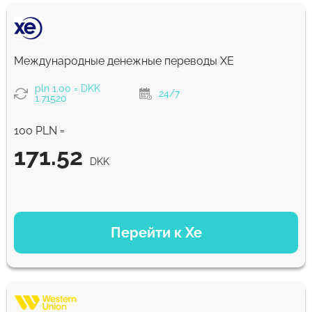
Международные денежные переводы ХЕ
pln 1.00 = DKK
24/7
1.71520
100 PLN =
171.52
DKK
ВАРИАНТЫ ОПЛАТЫ
Перейти к Xe
171.52
NaN д
DKK
Комиссия Strumok, всегда 0%