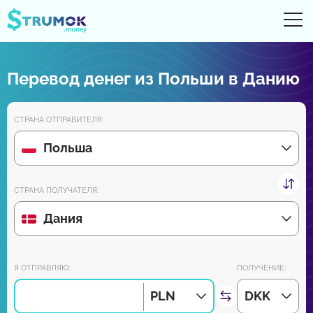
От
UA
RU
EN
PL
Перевод денег из Польши в Данию
Денежные переводы
СТРАНА ОТПРАВИТЕЛЯ:
Цифровые счета
Польша
Обзоры партнеров
СТРАНА ПОЛУЧАТЕЛЯ:
Уже скоро скачайте приложение для Android и iPhone:
Дания
Присоединяйся к нам:
Я ОТПРАВЛЯЮ:
ПОЛУЧЕНИЕ:
PLN
DKK