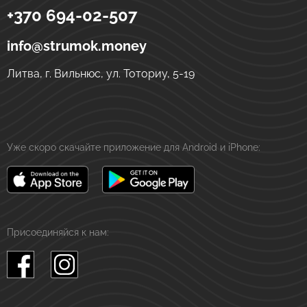
+370 694-02-507
Strumok
Денежные переводы в Украине
ул. Тоториу, 5-19
LT-01121
Вильнюс
Литва
info@strumok.money
Литва, г. Вильнюс, ул. Тоториу, 5-19
Уже скоро скачайте приложение для Android и iPhone:
Присоединяйся к нам: