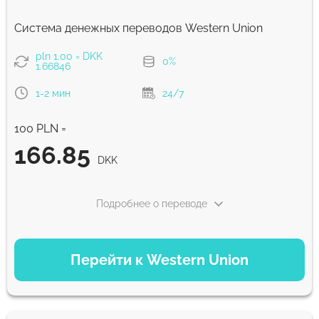
Система денежных переводов Western Union
pln 1.00 = DKK
0%
1.66846
1-2 мин
24/7
100 PLN =
166.85
DKK
Подробнее о переводе
ВАРИАНТЫ ОПЛАТЫ
Перейти к Western Union
Debit/Credit Сard
166.85
1-2 мин
DKK