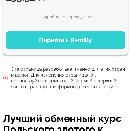
Подробнее о переводе
ВАРИАНТЫ ОПЛАТЫ
Перейти к Remitly
Экономный
153.52
5 д
DKK
Эта страница разработана именно для этих стран
Быстрый
и валют. Для изменения стран/валют,
воспользуйтесь поисковой формой в верхней
153.52
30 мин
части страницы или формой далее по тексту.
DKK
Комиссия Strumok, всегда 0%
Лучший обменный курс
Польского злотого к