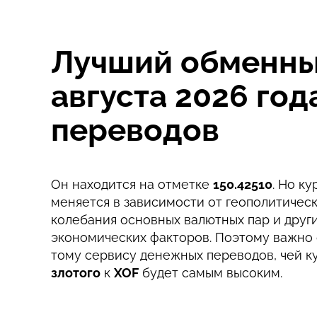
Для новых пользователей первый перевод
Лучший обменный
Комиссия Strumok, всегда 0%
августа 2026 го
переводов
Он находится на отметке
150.42510
. Но к
меняется в зависимости от геополитическ
колебания основных валютных пар и друг
экономических факторов. Поэтому важно 
тому сервису денежных переводов, чей к
злотого
к
XOF
будет самым высоким.