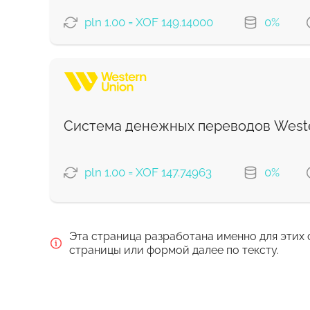
pln 1.00 = XOF 149.14000
0%
ВАРИАНТЫ ОПЛАТЫ
Экономный
Быстрый
Система денежных переводов Weste
Комиссия Strumok, всегда 0%
pln 1.00 = XOF 147.74963
0%
ВАРИАНТЫ ОПЛАТЫ
Эта страница разработана именно для этих 
Debit/Credit Сard
страницы или формой далее по тексту.
Google Pay