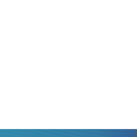
Я ОТПРАВЛЯЮ:
уркина-Фасо
всегда
, то есть с
ожем мы!
 Вы могли
орами
, предметно
уг, выбрать лучший и
, с минимальной
ем — перевести
 банка
Буркина-