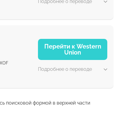
Подробнее о переводе
5 д
Перейти к Western
Union
30 мин
XOF
Подробнее о переводе
есь поисковой формой в верхней части
1-2 мин
0-1 д