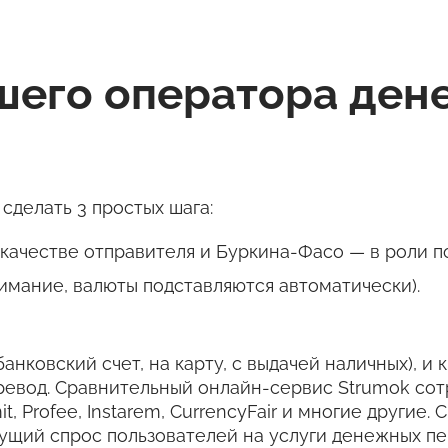
чшего оператора де
сделать 3 простых шага:
ачестве отправителя и Буркина-Фасо — в роли по
имание, валюты подставляются автоматически).
банковский счет, на карту, с выдачей наличных), и
ревод. Сравнительный онлайн-сервис Strumok со
it, Profee, Instarem, CurrencyFair и многие други
тущий спрос пользователей на услуги денежных пе