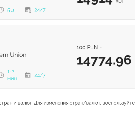
XOF
5 д
24/7
14914
XOF
100 PLN =
14740
XOF
rn Union
14774.96
1-2
24/7
мин
стран и валют. Для изменения стран/валют, воспользуйт
14774.96
XOF
14774.96
XOF