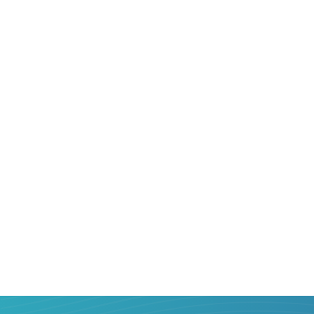
близким.
Поэтому перевод денег из
Польши
в
Б
актуален. Но как сделать его правильно
максимальной выгодой для себя? Пом
Онлайн сервис Strumok создан, чтобы
познакомиться с популярными операт
международных денежных переводов
сравнить условия предоставления усл
перевести средства. В один-два клика
комиссией, с быстрым подтверждени
деньги c карты банка
Польши
на карту
Фасо
проще, чем Вы думаете.