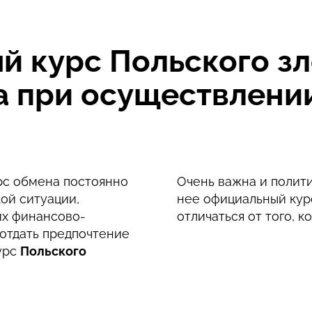
 без комиссии и лучший курс обмена
 курс Польского зло
да при осуществлен
урс обмена постоянно
Очень важна и полити
ой ситуации,
нее официальный кур
их финансово-
отличаться от того, к
отдать предпочтение
урс
Польского