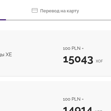
Перевод на карту
100 PLN =
ды ХЕ
15043
XOF
15043
XOF
100 PLN =
14914