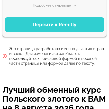
Подробнее о переводе
ВАРИАНТЫ ОПЛАТЫ
Перейти к Remitly
Экономный
44.36
5 д
BAM
Эта страница разработана именно для этих стран
Быстрый
и валют. Для изменения стран/валют,
воспользуйтесь поисковой формой в верхней
44.36
30 мин
части страницы или формой далее по тексту.
BAM
Комиссия Strumok, всегда 0%
Лучший обменный курс
Польского злотого к BAM
на 8 августа 2026 года