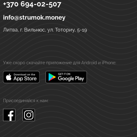
+370 694-02-507
Strumok
Денежные переводы в Украине
ул. Тоториу, 5-19
LT-01121
Вильнюс
Литва
info@strumok.money
Литва, г. Вильнюс, ул. Тоториу, 5-19
Уже скоро скачайте приложение для Android и iPhone:
Присоединяйся к нам: