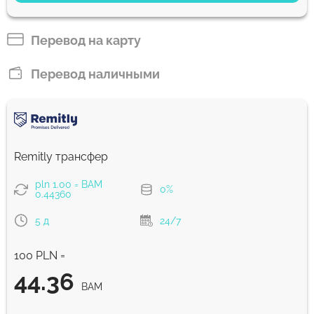
29.54
5 д
BAM
Перевод на карту
Оплатить картой
Перевод наличными
29.23
5 д
BAM
Комиссия Strumok, всегда 0%
Remitly трансфер
pln 1.00 = BAM
0%
0.44360
5 д
24/7
100 PLN =
44.36
BAM