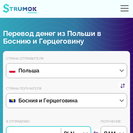
От
UA
RU
EN
PL
Перевод денег из Польши в
Денежные переводы
Боснию и Герцеговину
Цифровые счета
СТРАНА ОТПРАВИТЕЛЯ:
Обзоры партнеров
Польша
Уже скоро скачайте приложение для Android и iPhone:
СТРАНА ПОЛУЧАТЕЛЯ:
Босния и Герцеговина
Присоединяйся к нам:
Я ОТПРАВЛЯЮ:
ПОЛУЧЕНИЕ: