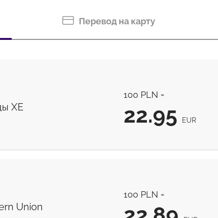
Перевод на карту
100 PLN =
ды ХЕ
22.95
EUR
22.95
EUR
100 PLN =
rn Union
22.89