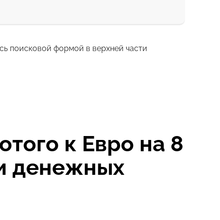
есь поисковой формой в верхней части
1 д
2 с
того к Евро на 8
ии денежных