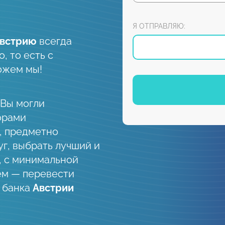
Я ОТПРАВЛЯЮ:
встрию
всегда
, то есть с
ожем мы!
 Вы могли
орами
, предметно
уг, выбрать лучший и
, с минимальной
ем — перевести
 банка
Австрии