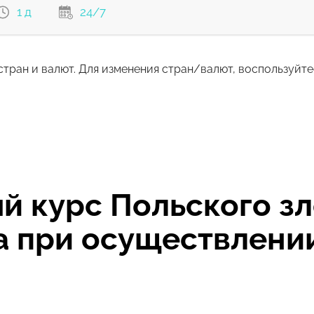
1 д
24/7
стран и валют. Для изменения стран/валют, воспользуйт
22.46
ом
EUR
22.21
EUR
 курс Польского зло
да при осуществлен