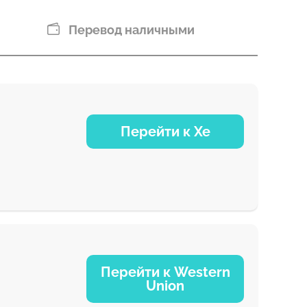
Перевод наличными
Перейти к Xe
NaN д
Перейти к Western
Union