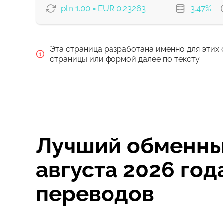
Комиссия Strumok, всегда 0%
pln 1.00 = EUR 0.23263
3.47%
ВАРИАНТЫ ОПЛАТЫ
Эта страница разработана именно для этих 
Оплатить банковским перевод
страницы или формой далее по тексту.
Оплатить картой
Комиссия Strumok, всегда 0%
Лучший обменный
августа 2026 го
переводов