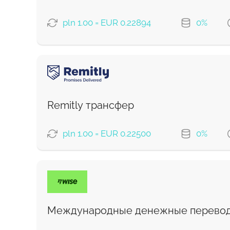
pln 1.00 = EUR 0.22894
0%
ВАРИАНТЫ ОПЛАТЫ
Debit/Credit Сard
Google Pay
Remitly трансфер
Для новых пользователей первый перевод
pln 1.00 = EUR 0.22500
0%
Комиссия Strumok, всегда 0%
ВАРИАНТЫ ОПЛАТЫ
Экономный
Быстрый
Международные денежные перевод