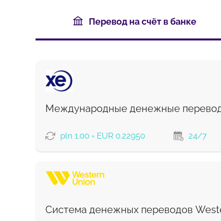
Перевод на счёт в банке
Международные денежные перево
pln 1.00 = EUR 0.22950
24/7
ВАРИАНТЫ ОПЛАТЫ
Система денежных переводов Weste
Комиссия Strumok, всегда 0%