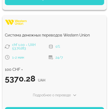
Оплатить банковским переводом
5377.3
2 ч
UAH
Оплатить картой
5266.72
Система денежных переводов Western Union
1 ч
UAH
chf 1.00 = UAH
0%
53.70283
Комиссия Strumok, всегда 0%
1-2 мин
24/7
100 CHF =
5370.28
UAH
Подробнее о переводе
ВАРИАНТЫ ОПЛАТЫ