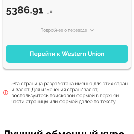
5386.91
UAH
Подробнее о переводе
ВАРИАНТЫ ОПЛАТЫ
Перейти к Western Union
Debit/Credit Сard
5386.91
1-2 мин
UAH
Эта страница разработана именно для этих стран
Для новых пользователей первый перевод без комиссии и
и валют. Для изменения стран/валют,
лучший курс обмена
воспользуйтесь поисковой формой в верхней
части страницы или формой далее по тексту.
Комиссия Strumok, всегда 0%