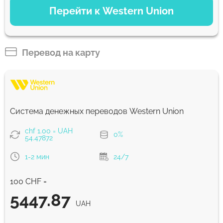
Перейти к Western Union
Debit/Credit Сard
5370.28
1-2 мин
UAH
Перевод на карту
Для новых пользователей первый перевод без комиссии и
лучший курс обмена
Комиссия Strumok, всегда 0%
Система денежных переводов Western Union
chf 1.00 = UAH
0%
54.47872
1-2 мин
24/7
100 CHF =
5447.87
UAH