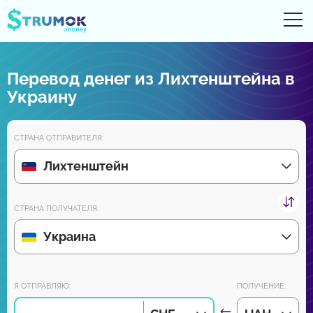
От
UA
RU
EN
PL
Перевод денег из Лихтенштейна в
Денежные переводы
Украину
Цифровые счета
СТРАНА ОТПРАВИТЕЛЯ:
Обзоры партнеров
Лихтенштейн
Уже скоро скачайте приложение для Android и iPhone:
СТРАНА ПОЛУЧАТЕЛЯ:
Украина
Присоединяйся к нам:
Я ОТПРАВЛЯЮ:
ПОЛУЧЕНИЕ: