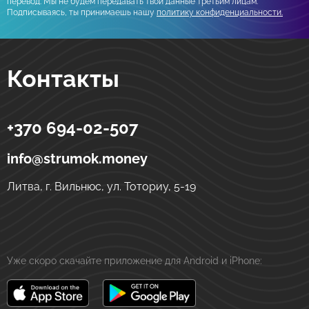
перевод. Мы не будем передавать твои данные третьим лицам.
Подписываясь, ты принимаешь нашу
политику конфиденциальности.
Контакты
+370 694-02-507
Strumok
Денежные переводы в Украине
ул. Тоториу, 5-19
LT-01121
Вильнюс
Литва
info@strumok.money
Литва, г. Вильнюс, ул. Тоториу, 5-19
Уже скоро скачайте приложение для Android и iPhone: