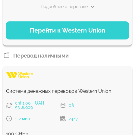
Подробнее о переводе
ВАРИАНТЫ ОПЛАТЫ
Перейти к Western Union
Debit/Credit Сard
5447.87
1-2 мин
UAH
Перевод наличными
Для новых пользователей первый перевод без комиссии и
лучший курс обмена
Комиссия Strumok, всегда 0%
Система денежных переводов Western Union
chf 1.00 = UAH
0%
53.86909
1-2 мин
24/7
100 CHF =