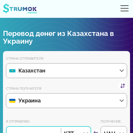
От
UA
RU
EN
PL
Перевод денег из Казахстана в
Денежные переводы
Украину
Цифровые счета
СТРАНА ОТПРАВИТЕЛЯ:
Обзоры партнеров
Казахстан
Уже скоро скачайте приложение для Android и iPhone:
СТРАНА ПОЛУЧАТЕЛЯ:
Украина
Присоединяйся к нам:
Я ОТПРАВЛЯЮ:
ПОЛУЧЕНИЕ: