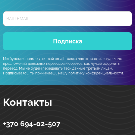
Подписка
Мы будем использовать твой email только для отправки актуальных
предложений денежных переводов и советов, как лучше оформить
перевод. Мы не будем передавать твои данные третьим лицам.
Подписываясь, ты принимаешь нашу
политику конфиденциальности.
Контакты
+370 694-02-507
Strumok
Денежные переводы в Украине
ул. Тоториу, 5-19
LT-01121
Вильнюс
Литва