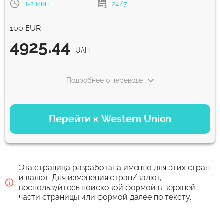
1-2 мин
24/7
100 EUR =
4925.44
UAH
Подробнее о переводе
ВАРИАНТЫ ОПЛАТЫ
Перейти к Western Union
Debit/Credit Сard
4925.44
1-2 мин
UAH
Эта страница разработана именно для этих стран
Google Pay
и валют. Для изменения стран/валют,
воспользуйтесь поисковой формой в верхней
4925.44
0-1 д
части страницы или формой далее по тексту.
UAH