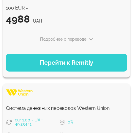
лучший курс обмена
100 EUR =
4988
Комиссия Strumok, всегда 0%
UAH
Подробнее о переводе
ВАРИАНТЫ ОПЛАТЫ
Перейти к Remitly
Экономный
4988
5 д
UAH
Быстрый
4950
Система денежных переводов Western Union
30 мин
UAH
eur 1.00 = UAH
0%
49.25441
Комиссия Strumok, всегда 0%