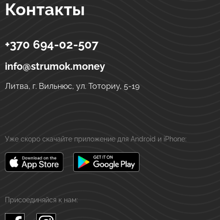
Контакты
+370 694-02-507
Strumok
Денежные переводы в Украине
ул. Тоториу, 5-19
LT-01121
Вильнюс
Литва
info@strumok.money
Литва, г. Вильнюс, ул. Тоториу, 5-19
Уже скоро скачайте приложение для Android и iPhone:
Присоединяйся к нам: