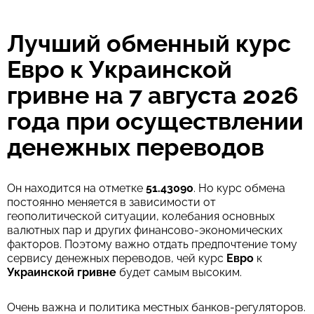
WU Pay
4925.44
Лучший обменный курс
0-1 д
UAH
Евро к Украинской
Для новых пользователей первый перевод без комиссии и
лучший курс обмена
гривне на 7 августа 2026
года при осуществлении
Комиссия Strumok, всегда 0%
денежных переводов
Он находится на отметке
51.43090
. Но курс обмена
постоянно меняется в зависимости от
геополитической ситуации, колебания основных
валютных пар и других финансово-экономических
факторов. Поэтому важно отдать предпочтение тому
сервису денежных переводов, чей курс
Евро
к
Украинской гривне
будет самым высоким.
Очень важна и политика местных банков-регуляторов.