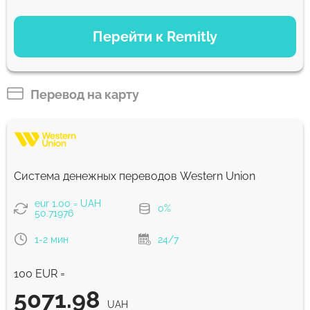
ВАРИАНТЫ ОПЛАТЫ
Перейти к Remitly
Экономный
4988
5 д
UAH
Перевод на карту
Быстрый
4950
30 мин
UAH
Система денежных переводов Western Union
Комиссия Strumok, всегда 0%
eur 1.00 = UAH
0%
50.71976
1-2 мин
24/7
100 EUR =
5071.98
UAH