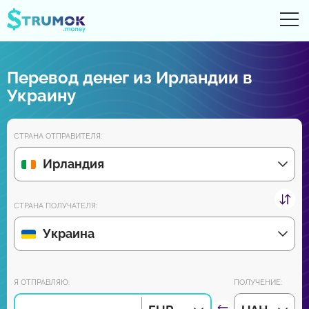
От
UA
RU
EN
PL
Перевод денег из Ирландии в
Денежные переводы
Украину
Цифровые счета
СТРАНА ОТПРАВИТЕЛЯ:
Обзоры партнеров
Ирландия
Уже скоро скачайте приложение для Android и iPhone:
СТРАНА ПОЛУЧАТЕЛЯ:
Украина
Присоединяйся к нам:
Я ОТПРАВЛЯЮ:
ПОЛУЧЕНИЕ: