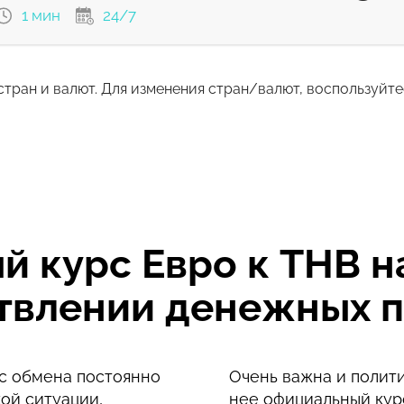
1 мин
24/7
стран и валют. Для изменения стран/валют, воспользуйт
3704.25
ом
THB
3675.27
THB
 курс Евро к THB на
ствлении денежных 
рс обмена постоянно
Очень важна и полити
ой ситуации,
нее официальный кур