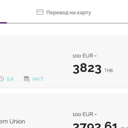
Перевод на карту
100 EUR =
3823
THB
5 д
24/7
3823
THB
100 EUR =
3804
THB
rn Union
3793.61