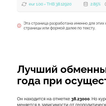
eur 1.00 = THB 38.12920
2.85%
ВАРИАНТЫ ОПЛАТЫ
Эта страница разработана именно для этих 
Оплатить банковским перевод
страницы или формой далее по тексту.
Оплатить картой
Комиссия Strumok, всегда 0%
Лучший обменный
года при осуще
Он находится на отметке
38.23000
. Но ку
меняется в зависимости от геополитическ