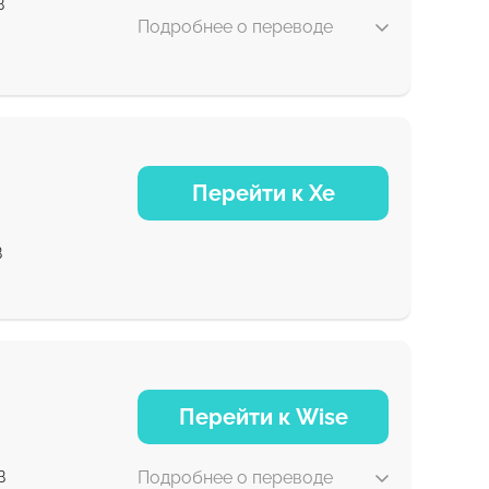
B
Подробнее о переводе
1-2 мин
Перейти к Xe
0-1 д
B
0-1 д
0-1 д
NaN д
Перейти к Wise
Подробнее о переводе
B