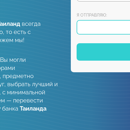
Я ОТПРАВЛЯЮ:
Таиланд
всегда
, то есть с
ожем мы!
 Вы могли
орами
, предметно
уг, выбрать лучший и
, с минимальной
ем — перевести
у банка
Таиланда