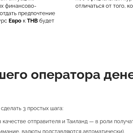
их финансово-
отличаться от того, к
отдать предпочтение
урс
Евро
к
THB
будет
чшего оператора де
сделать 3 простых шага:
качестве отправителя и Таиланд — в роли получат
имание, валюты подставляются автоматически).